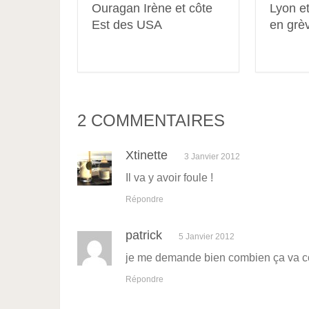
Ouragan Irène et côte
Lyon e
Est des USA
en grè
2 COMMENTAIRES
Xtinette
3 Janvier 2012
Il va y avoir foule !
Répondre
patrick
5 Janvier 2012
je me demande bien combien ça va co
Répondre