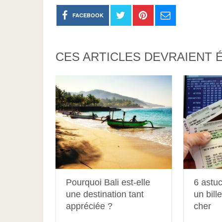
FACEBOOK
CES ARTICLES DEVRAIENT 
Pourquoi Bali est-elle
6 astu
une destination tant
un bill
appréciée ?
cher