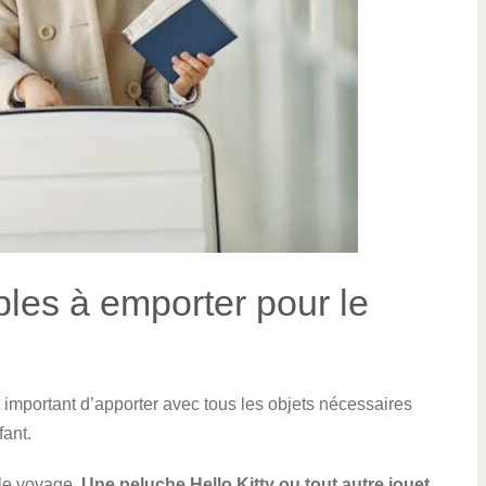
bles à emporter pour le
st important d’apporter avec tous les objets nécessaires
fant.
 le voyage.
Une peluche Hello Kitty ou tout autre jouet