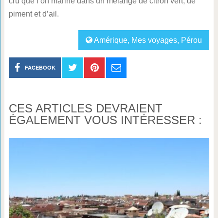
cru que l’on marine dans un mélange de citron vert, de
piment et d’ail.
Amérique
,
Mes voyages
,
Pérou
FACEBOOK
CES ARTICLES DEVRAIENT
ÉGALEMENT VOUS INTÉRESSER :