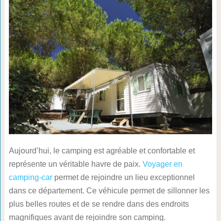
Aujourd’hui, le camping est agréable et confortable et
représente un véritable havre de paix.
Voyager en
camping-car
permet de rejoindre un lieu exceptionnel
dans ce département. Ce véhicule permet de sillonner les
plus belles routes et de se rendre dans des endroits
magnifiques avant de rejoindre son camping.