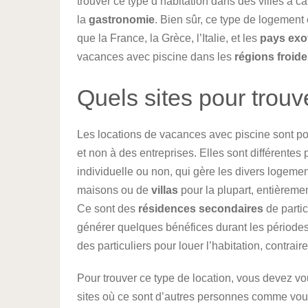
trouver ce type d’habitation dans des villes à car
la
gastronomie
. Bien sûr, ce type de logement 
que la France, la Grèce, l’Italie, et les
pays exo
vacances avec piscine dans les
régions froid
Quels sites pour trouv
Les locations de vacances avec piscine sont pou
et non à des entreprises. Elles sont différente
individuelle ou non, qui gère les divers logemen
maisons ou de
villas
pour la plupart, entièreme
Ce sont des
résidences secondaires
de partic
générer quelques bénéfices durant les périodes
des particuliers pour louer l’habitation, contrai
Pour trouver ce type de location, vous devez v
sites où ce sont d’autres personnes comme vous