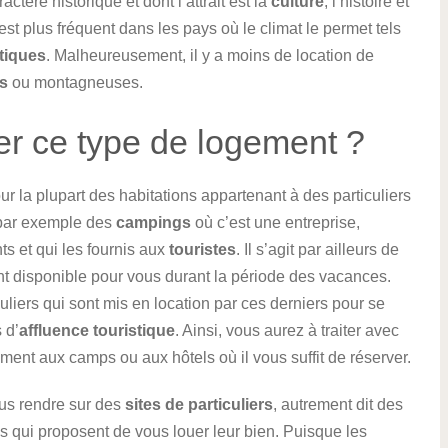
actère historique et dont l’attrait est la
culture
, l’histoire et
est plus fréquent dans les pays où le climat le permet tels
tiques
. Malheureusement, il y a moins de location de
es
ou montagneuses.
er ce type de logement ?
r la plupart des habitations appartenant à des particuliers
s par exemple des
campings
où c’est une entreprise,
ts et qui les fournis aux
touristes
. Il s’agit par ailleurs de
nt disponible pour vous durant la période des vacances.
uliers qui sont mis en location par ces derniers pour se
 d’
affluence touristique
. Ainsi, vous aurez à traiter avec
rement aux camps ou aux hôtels où il vous suffit de réserver.
ous rendre sur des
sites de particuliers
, autrement dit des
 qui proposent de vous louer leur bien. Puisque les