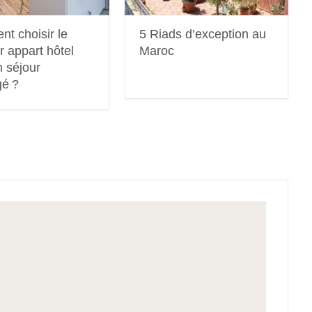
t choisir le
5 Riads d’exception au
r appart hôtel
Maroc
n séjour
gé ?