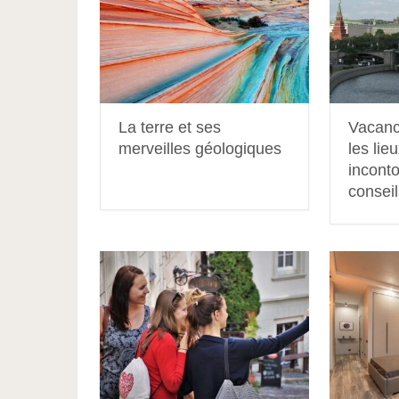
La terre et ses
Vacanc
merveilles géologiques
les lie
incont
consei