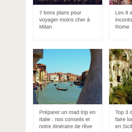
7 bons plans pour
Les 9 a
voyager moins cher à
incont
Milan
Rome
Préparer un road trip en
Top 3 d
Italie : nos conseils et
faire l
notre itinéraire de rêve
en Sici