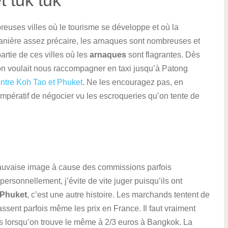
t tuk tuk
ses villes où le tourisme se développe et où la
manière assez précaire, les arnaques sont nombreuses et
partie de ces villes où les
arnaques
sont flagrantes. Dès
e, on voulait nous raccompagner en taxi jusqu’à Patong
 entre Koh Tao et Phuket
. Ne les encouragez pas, en
t impératif de négocier vu les escroqueries qu’on tente de
auvaise image à cause des commissions parfois
 personnellement, j’évite de vite juger puisqu’ils ont
Phuket
, c’est une autre histoire. Les marchands tentent de
assent parfois même les prix en France. Il faut vraiment
ros lorsqu’on trouve le même à 2/3 euros à Bangkok. La