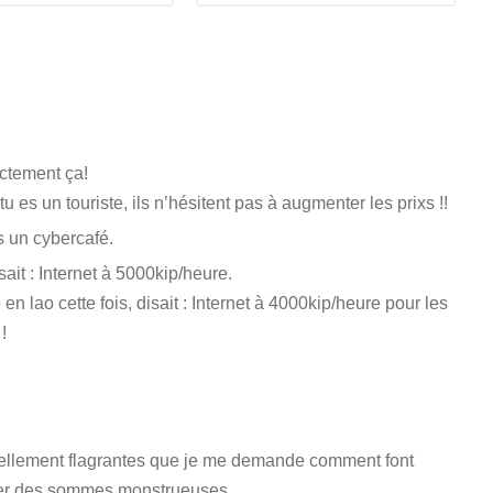
1
actement ça!
es un touriste, ils n’hésitent pas à augmenter les prixs !!
s un cybercafé.
ait : Internet à 5000kip/heure.
en lao cette fois, disait : Internet à 4000kip/heure pour les
!
 tellement flagrantes que je me demande comment font
payer des sommes monstrueuses…