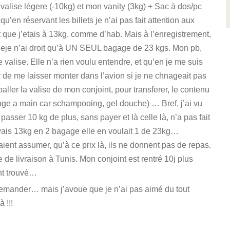
alise légere (-10kg) et mon vanity (3kg) + Sac à dos/pc
u’en réservant les billets je n’ai pas fait attention aux
 que j’etais à 13kg, comme d’hab. Mais à l’enregistrement,
 eje n’ai droit qu’à UN SEUL bagage de 23 kgs. Mon pb,
 valise. Elle n’a rien voulu entendre, et qu’en je me suis
de me laisser monter dans l’avion si je ne chnageait pas
aller la valise de mon conjoint, pour transferer, le contenu
ge a main car schampooing, gel douche) … Bref, j’ai vu
passer 10 kg de plus, sans payer et là celle là, n’a pas fait
avais 13kg en 2 bagage elle en voulait 1 de 23kg…
aient assumer, qu’à ce prix là, ils ne donnent pas de repas.
e de livraison à Tunis. Mon conjoint est rentré 10j plus
ont trouvé…
n demander… mais j’avoue que je n’ai pas aimé du tout
 !!!