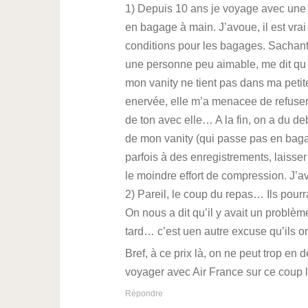
1) Depuis 10 ans je voyage avec une v
en bagage à main. J’avoue, il est vrai q
conditions pour les bagages. Sachant
une personne peu aimable, me dit qu
mon vanity ne tient pas dans ma petite
enervée, elle m’a menacee de refuser 
de ton avec elle… A la fin, on a du deb
de mon vanity (qui passe pas en baga
parfois à des enregistrements, laisser 
le moindre effort de compression. J’
2) Pareil, le coup du repas… Ils pourr
On nous a dit qu’il y avait un problèm
tard… c’est uen autre excuse qu’ils 
Bref, à ce prix là, on ne peut trop e
voyager avec Air France sur ce coup là
Répondre