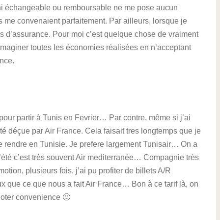
oit ni échangeable ou remboursable ne me pose aucun
 me convenaient parfaitement. Par ailleurs, lorsque je
is d’assurance. Pour moi c’est quelque chose de vraiment
 s’imaginer toutes les économies réalisées en n’acceptant
nce.
là pour partir à Tunis en Fevrier… Par contre, même si j’ai
té déçue par Air France. Cela faisait tres longtemps que je
 rendre en Tunisie. Je prefere largement Tunisair… On a
 l’été c’est très souvent Air mediterranée… Compagnie très
ion, plusieurs fois, j’ai pu profiter de billets A/R
 que ce que nous a fait Air France… Bon à ce tarif là, on
 noter convenience 🙂