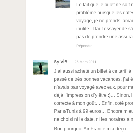
Le fait que le billet ne s
problème puisque les dates
voyage, je ne prends jama
inutile. Il faut essayer de
pas de prendre une assura
Répondre
sylvie
26 Mars 2011
J’ai aussi acheté un billet à ce tarif 
passé de très bonnes vacances, j’ai é
n’avais pas voyagé avec eux, pour me
déjà l’impression d’y être :)… Sinon,
correcte à mon goût… Enfin, coté promot
Paris/Tunis à 99 euros… Encore mieux
ne choisi ni la date, ni les horaires à
Bon pourquoi Air France m’a déçu :