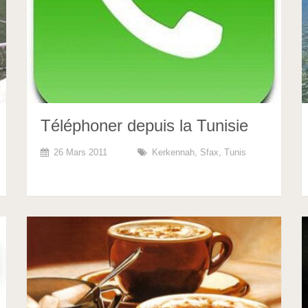
Téléphoner depuis la Tunisie
26 Mars 2011
Kerkennah
,
Sfax
,
Tunis