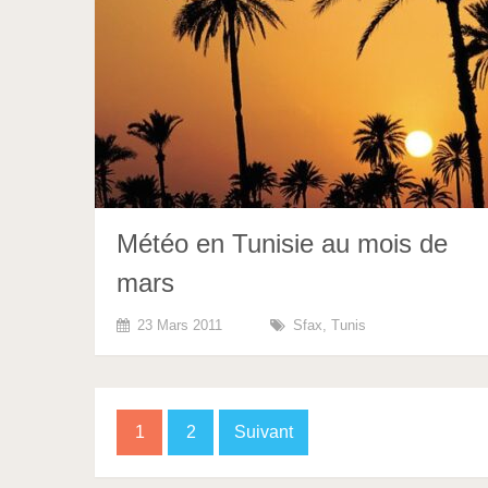
Météo en Tunisie au mois de
mars
23 Mars 2011
Sfax
,
Tunis
Pagination
1
2
Suivant
des