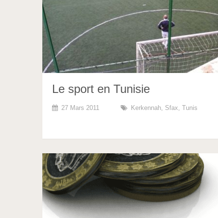
Le sport en Tunisie
27 Mars 2011
Kerkennah
,
Sfax
,
Tunis