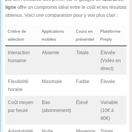
ligne
offre un compromis idéal entre le coût et les résultats
obtenus. Voici une comparaison pour y voir plus clair :
Critère de
Applications
Cours en
Plateforme
sélection
mobiles
présentiel
Preply
Interaction
Absente
Totale
Élevée
humaine
(Vidéo en
direct)
Flexibilité
Maximale
Faible
Élevée
horaire
Coût moyen
Bas
Élevé
Variable
par heure
(abonnement)
(10€ à
80€)
Adaptabilité
Nulle
Moyenne
Totale