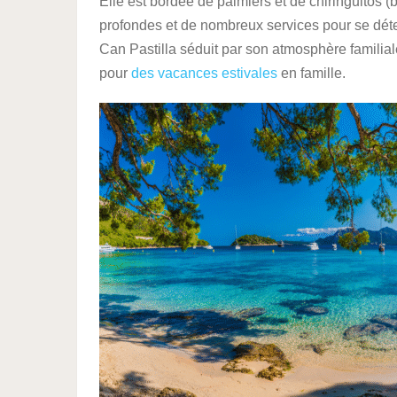
Elle est bordée de palmiers et de chiringuitos (
profondes et de nombreux services pour se dét
Can Pastilla séduit par son atmosphère familiale 
pour
des vacances estivales
en famille.