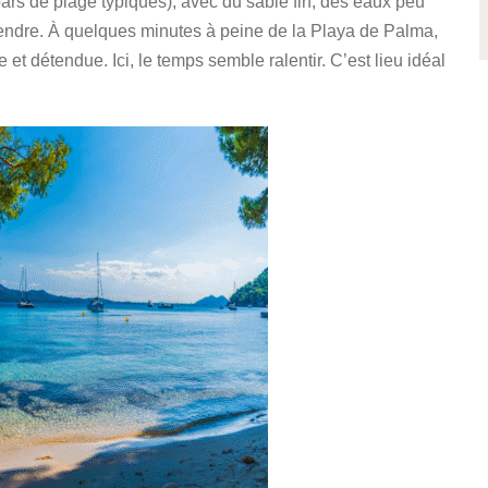
bars de plage typiques), avec du sable fin, des eaux peu
endre. À quelques minutes à peine de la Playa de Palma,
et détendue. Ici, le temps semble ralentir. C’est lieu idéal