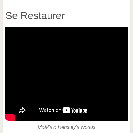
Se Restaurer
M&M’s & Hershey’s Worlds