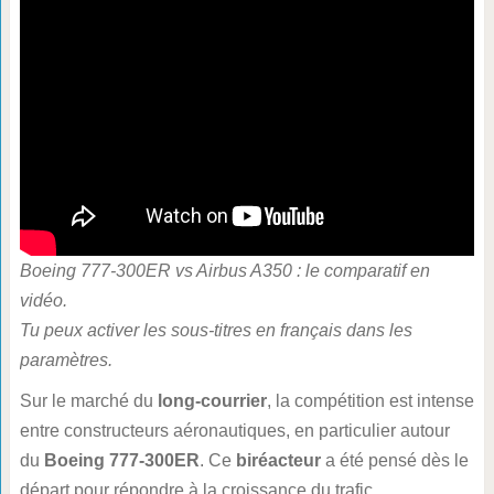
Boeing 777-300ER vs Airbus A350 : le comparatif en
vidéo.
Tu peux activer les sous-titres en français dans les
paramètres.
Sur le marché du
long-courrier
, la compétition est intense
entre constructeurs aéronautiques, en particulier autour
du
Boeing 777-300ER
. Ce
biréacteur
a été pensé dès le
départ pour répondre à la croissance du trafic