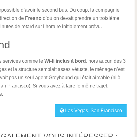
impossible d’avoir le second bus. Du coup, la compagnie
irection de
Fresno
d’où on devait prendre un troisième
nutes de retard sur l’horaire initialement prévu.
nd
s services comme le
Wi-fi inclus à bord
, hors aucun des 3
èges et la structure semblait assez vétuste, le ménage n’est
y avait pas un seul agent Greyhound qui était aimable (ni à
an Francisco). Si vous avez à faire le même trajet,
s.
Las Vegas
,
San Francisco
ÉGALEMENT VOUS INTÉRESSER :