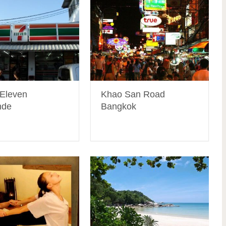
Eleven
Khao San Road
nde
Bangkok