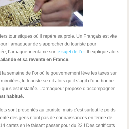
s touristiques où il repère sa proie. Un Français est vite
our l’arnaqueur de s’approcher du touriste pour
née, l’arnaqueur entame sur
le sujet de l’or
. Il explique alors
Thaïlande et sa revente en France
.
t la semaine de l’or où le gouvernement lève les taxes sur
roitées, le touriste se dit alors qu’il s’agit d’une bonne
ce qui s’est installée. L’arnaqueur propose d’accompagner
 est habitué
.
elets sont présentés au touriste, mais c’est surtout le poids
ajorité des gens n’ont pas de connaissances en terme de
14 carats en le faisant passer pour du 22 ! Des certificats