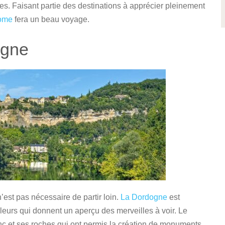
. Faisant partie des destinations à apprécier pleinement
ome
fera un beau voyage.
ogne
est pas nécessaire de partir loin.
La Dordogne
est
eurs qui donnent un aperçu des merveilles à voir. Le
anc et ses roches qui ont permis la création de monuments