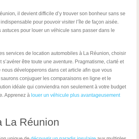
union, il devient difficile d’y trouver son bonheur sans se
 indispensable pour pouvoir visiter l’île de façon aisée.
nos astuces pour louer un véhicule sans passer dans le
es services de location automobiles à La Réunion, choisir
 s’avérer être toute une aventure. Pragmatisme, clarté et
e nous développerons dans cet article afin que vous
 saurons conjuguer les comparaisons en ligne et le
olution idéale qui conviendra non seulement à votre budget
ge. Apprenez à
louer un véhicule plus avantageusement
à La Réunion
sion unique de
découvrir un paradis insulaire
aux multiples