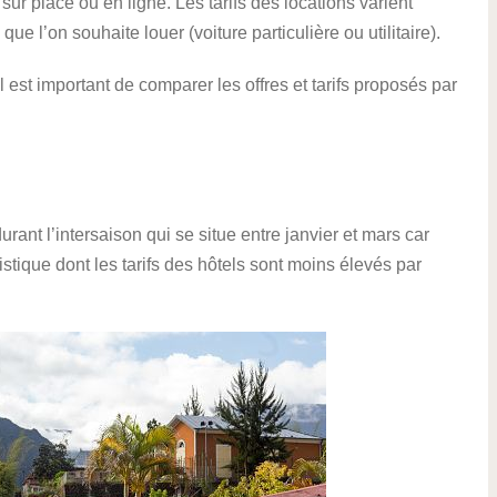
sur place ou en ligne. Les tarifs des locations varient
ue l’on souhaite louer (voiture particulière ou utilitaire).
est important de comparer les offres et tarifs proposés par
rant l’intersaison qui se situe entre janvier et mars car
stique dont les tarifs des hôtels sont moins élevés par