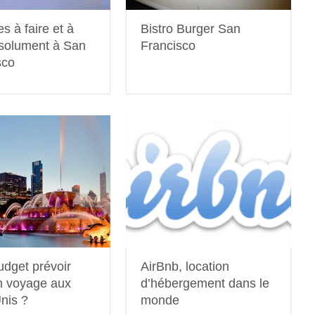
s à faire et à
Bistro Burger San
bsolument à San
Francisco
sco
udget prévoir
AirBnb, location
n voyage aux
d’hébergement dans le
nis ?
monde