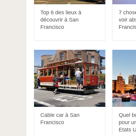
Top 6 des lieux à
7 chose
découvrir à San
voir a
Francisco
Franci
Cable car à San
Quel b
Francisco
pour u
Etats U