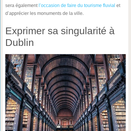
sera également
l’occasion de faire du tourisme fluvial
et
d’apprécier les monuments de la ville.
Exprimer sa singularité à
Dublin