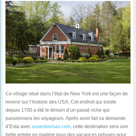
Ce village situé dans l’état de New York est une façon de
revenir sur l’histoire des USA. Cet endroit qui existe
depuis 1700 a été le témoin d’un passé riche qui
passionnera les voyageurs. Après avoir fait sa demande
d’Esta avec
usaestavisas.com
, cette destination sera une
belle entrée en matière pour des vacances prévues pour