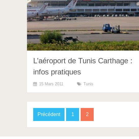
L’aéroport de Tunis Carthage :
infos pratiques
15 Mars 2011
Tunis
Pagination
Précédent
1
2
des
publications