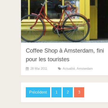
Coffee Shop à Amsterdam, fini
pour les touristes
28 Mai 2011
Actualité
,
Amsterdam
Pagination
Précédent
1
2
3
des