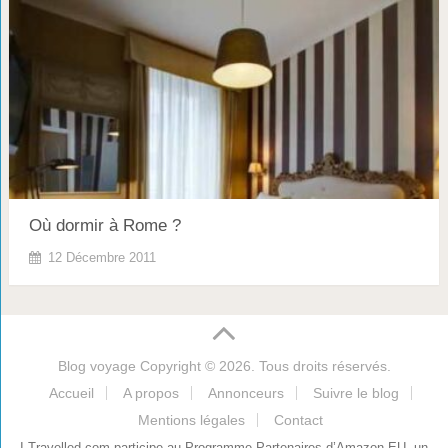
Où dormir à Rome ?
12 Décembre 2011
Blog voyage
Copyright © 2026. Tous droits réservés.
Accueil
A propos
Annonceurs
Suivre le blog
Mentions légales
Contact
I-Travelled.com participe au Programme Partenaires d’Amazon EU, un