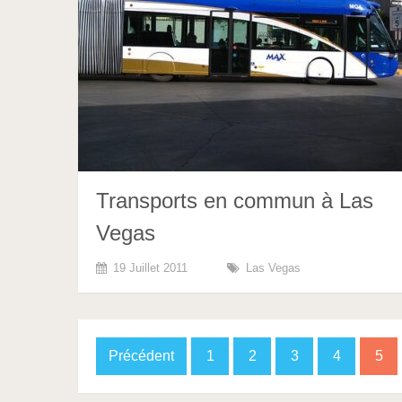
Transports en commun à Las
Vegas
19 Juillet 2011
Las Vegas
Pagination
Précédent
1
2
3
4
5
des